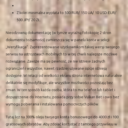
Z kolei minimalna wypłata to 500 RUB/ 150 UA/ 10 USD-EUR/
500 JPY/ 20 ZŁ.
Nieodzowną dokumentację (w tymże wyraźną fotokopię 2 stron
dokumentu tożsamości) zamieszcza się w panelu konta w sekcji
„Weryfikacja”. Zaprezentowanie użytkownikom takiej wersji swojego
serwisu na ustrojstwach mobilnych to w tej chwili najlepsze możliwe
rozwiązanie. Zawsze ma się pewność, że nie istnieje żadnych
ograniczeń i wszystkie, nawet rzadziej używane opcje istnieją
dostępne. W relacji od wielkości ekranu strona internetowa naturalnie
delikatnie się modyfikuje, ale wszystkie możliwości pozostają bez
zmian. W ten sposób każda osoba, która to ma telefon lub tablet i
dopuszczenie do Internetu, posiada przy sobie Vulkan Bet i owo bez
wymogu pobierania i instalowania pomocniczych plików.
Tutaj licz na 300% oleju twojego konta bonusowego do 4000 zł i 100
gratisowych obrotów. Aby zdołać korzystać z tamtego przywileju w