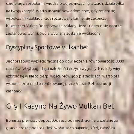
dzieje się z zespołami i wiedza o pojedynczych graczach, działa tylko
na twoją korzyść. Warto ustawić powiadomienie, gdy zmieni się
współczynnik zakładu. Gdy rozgrywany turniej się zakończył,
bukmacher Vulkan Bet sprawdza zakłady. Jeżeli udało ci się dobrze
zaplanować wyniki, twoja wygrana zostanie wypłacona.
Dyscypliny Sportowe Vulkanbet
Jednorazowo wypłacić można do odwiedzenia równowartości 9000
dolarów. W sytuacji chęci należności dużych wygranych należy więc
uzbroić się w nieco cierpliwości. Mówiąc o płatnościach, warto też
wspomnieć o często realizowanej przez Vulkan Bet promocji
cashback.
Gry I Kasyno Na Żywo Vulkan Bet
Bonus za pierwszy depozytOd razu po rejestracji na wszelakiego
gracza czeka podarek. Jeśli wpłacisz co najmniej 40 zł, całość ta