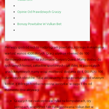
Opinie Od Prawdziwych Graczy
Bonusy Powitalne W Vulkan Bet
Pierwszy spośród nich to nadprogram powitalny, którego maksymalna
wartość wynosi 4000 złotych. Gracz uzyskuje również do 100
darmowych zakręceń na automacie Gonzo’s Quest. Mamy dostęp do
tych samych konsol, zakładów sportowych i tak dalej. W pozostałych
grach kasynowych mamy wciąż możliwość dostania do 4, 000 PLN i 100
darmowych obrotów. Tutaj aktywujemy bonus powitalny pod własnym
koncie, z którego trzeba rozpocząć korzystać w ciągu 5 dni od
momentu dnia aktywacji.
Grających nie zaakceptować tylko na komputerach, czy
laptopach, ucieszy też fakt funkcjonowania Vulkan Bet w