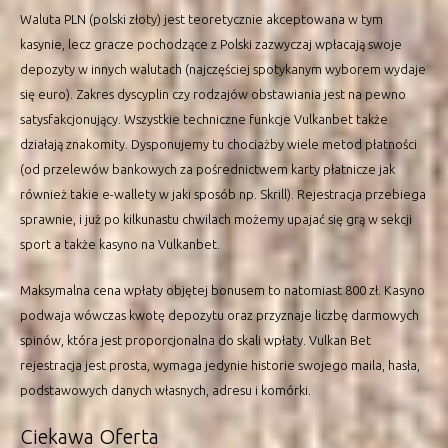
Waluta PLN (polski złoty) jest teoretycznie akceptowana w tym
kasynie, lecz gracze pochodzące z Polski zazwyczaj wpłacają swoje
depozyty w innych walutach (najczęściej spotykanym wyborem wydaje
się euro). Zakres dyscyplin czy rodzajów obstawiania jest na pewno
satysfakcjonujący. Wszystkie techniczne funkcje Vulkanbet także
działają znakomity. Dysponujemy tu chociażby wiele metod płatności
(od przelewów bankowych za pośrednictwem karty płatnicze jak
również takie e-wallety w jaki sposób np. Skrill). Rejestracja przebiega
sprawnie, i już po kilkunastu chwilach możemy upajać się grą w sekcji
sport a także kasyno na Vulkanbet.
Maksymalna cena wpłaty objętej bonusem to natomiast 800 zł. Kasyno
podwaja wówczas kwotę depozytu oraz przyznaje liczbę darmowych
spinów, która jest proporcjonalna do skali wpłaty. Vulkan Bet
rejestracja jest prosta, wymaga jedynie historie swojego maila, hasła,
podstawowych danych własnych, adresu i komórki.
Ciekawa Oferta