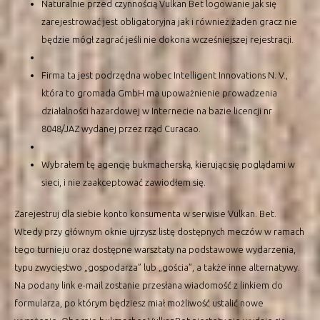
Naturalnie przed czynnością Vulkan Bet logowanie jak się
zarejestrować jest obligatoryjna jak i również żaden gracz nie
będzie mógł zagrać jeśli nie dokona wcześniejszej rejestracji.
Firma ta jest podrzędna wobec Intelligent Innovations N. V.,
która to gromada GmbH ma upoważnienie prowadzenia
działalności hazardowej w Internecie na bazie licencji nr
8048/JAZ wydanej przez rząd Curacao.
Wybrałem tę agencję bukmacherską, kierując się poglądami w
sieci, i nie zaakceptować zawiodłem się.
Zarejestruj dla siebie konto konsumenta w serwisie Vulkan. Bet.
Wtedy przy głównym oknie ujrzysz listę dostępnych meczów w ramach
tego turnieju oraz dostępne warsztaty na podstawowe wydarzenia,
typu zwycięstwo „gospodarza” lub „gościa”, a także inne alternatywy.
Na podany link e-mail zostanie przesłana wiadomość z linkiem do
formularza, po którym będziesz miał możliwość ustalić nowe