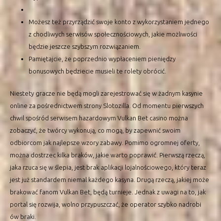
Możesz też przyrządzić swoje konto z wykorzystaniem jednego
z chodliwych serwisów społecznościowych, jakie możliwości
będzie jeszcze szybszym rozwiązaniem.
Pamiętajcie, że poprzednio wypłaceniem pieniędzy
bonusowych będziecie musieli te rolety obrócić.
Niestety gracze nie będą mogli zarejestrować się w żadnym kasynie
online za pośrednictwem strony Slotozilla. Od momentu pierwszych
chwil spośród serwisem hazardowym Vulkan Bet casino można
zobaczyć, że twórcy wykonują, co mogą, by zapewnić swoim
odbiorcom jak najlepsze wzory zabawy. Pomimo ogromnej oferty,
można dostrzec kilka braków, jakie warto poprawić. Pierwszą rzeczą,
jaka rzuca się w ślepia, jest brak aplikacji lojalnościowego, który teraz
jest już standardem niemal każdego kasyna. Drugą rzeczą, jakiej może
brakować fanom Vulkan Bet, będą turnieje. Jednak z uwagi na to, jak
portal się rozwija, wolno przypuszczać, że operator szybko nadrobi
ów braki.