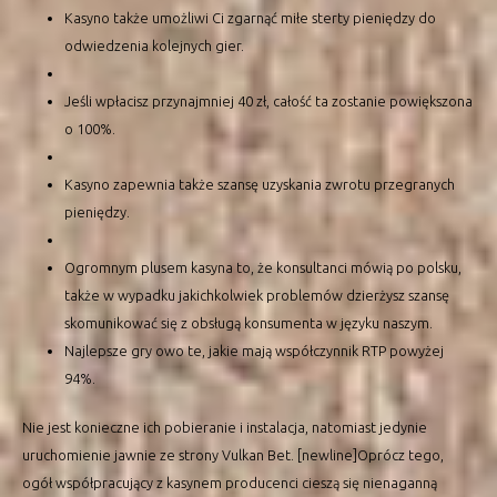
Kasyno także umożliwi Ci zgarnąć miłe sterty pieniędzy do
odwiedzenia kolejnych gier.
Jeśli wpłacisz przynajmniej 40 zł, całość ta zostanie powiększona
o 100%.
Kasyno zapewnia także szansę uzyskania zwrotu przegranych
pieniędzy.
Ogromnym plusem kasyna to, że konsultanci mówią po polsku,
także w wypadku jakichkolwiek problemów dzierżysz szansę
skomunikować się z obsługą konsumenta w języku naszym.
Najlepsze gry owo te, jakie mają współczynnik RTP powyżej
94%.
Nie jest konieczne ich pobieranie i instalacja, natomiast jedynie
uruchomienie jawnie ze strony Vulkan Bet. [newline]Oprócz tego,
ogół współpracujący z kasynem producenci cieszą się nienaganną