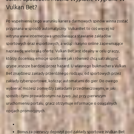
Vulkan Bet?
Po wypełnieniu tego warunku kariera darmowych spinów winna zostać
przyznana w sposób automatyczny. VulkanBet to coś więcej niż
witryna www internetowa umożliwiająca stawianie zakładów
sportowych oraz esportowych, a wciąż i kasyno online zapewniające
naprawdę wieloraką ofertę. Vulkan Bet jest idealny w celu graczy,
którzy doceniają emocje sportowe jak i również chcą uatrakcyjnić
gryzie jeszcze bardziej przez hazard. U własnego bukmachera Vulkan
Bet znajdziesz zakłady przeróżnego rodzaju, od sportowych przez
zakłady cybersportowe, kończąc automatami do gier. Do owego
wybierać możesz pomiędzy zakładami przedmeczowymi, w jaki
sposób i tymi prowadzonymi na żywo. Już przy pierwszym
uruchomieniu portalu, gracz otrzymuje informacje o osiągalnych
opcjach promocyjnych.
Bonus za pierwszy depozyt pod zakłady sportowe Wulkan Bet