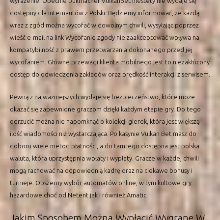
wyrażenie. Obecnie bukmacher VulkanBet niestety nie wydaje się
dostępny dla internautów z Polski. Będziemy informować, że każdą
wraz z zgód można wycofać w dowolnym chwili, wysyłając poprzez
wieść e-mail na link Wycofanie zgody nie zaakceptować wpływa na
kompatybilność z prawem przetwarzania dokonanego przed jej
wycofaniem. Główne przewagi klienta mobilnego jest to niezakłócony
dostęp do odwiedzenia zakładów oraz prędkość interakcji z serwisem.
Pewną z najważniejszych wydaje się bezpieczeństwo, które może
okazać się zapewnione graczom dzięki każdym etapie gry. Do tego
odrzucić można nie napomknąć o kolekcji gierek, która jest większą
ilość wiadomości niż wystarczająca. Po kasynie Vulkan Bet masz do
doboru wiele metod płatności, a do tamtego dostępna jest polska
waluta, która uprzystępnia wpłaty i wypłaty. Gracze w każdej chwili
mogą rachować na odpowiednią kadrę oraz na ciekawe bonusy i
turnieje. Obszerny wybór automatów online, w tym kultowe gry
hazardowe choć od Netent jak i również Amatic.
Jakim Sposobem Można Wypłacić Wygrane W