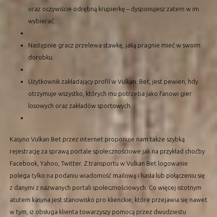
oraz oczywiście odrębną krupierkę – dysponujesz zatem w im
wybierać.
Następnie gracz przelewa stawkę, jaką pragnie mieć w swoim
dorobku.
Użytkownik zakładający profil w Vulkan. Bet, jest pewien, hdy
otrzymuje wszystko, których mu potrzeba jako fanowi gier
losowych oraz zakładów sportowych.
Kasyno Vulkan Bet przez internet proponuje nam także szybką
rejestrację za sprawą portale społecznościowe jak na przykład choćby
Facebook, Yahoo, Twitter. Z transportu w Vulkan Bet logowanie
polega tylko na podaniu wiadomość mailową i hasła lub połączeniu się
z danymi z nazwanych portali społecznościowych. Co więcej istotnym
atutem kasyna jest stanowisko pro klienckie, które przejawia się nawet
w tym, iż obsługa klienta towarzyszy pomocą przez dwudziestu