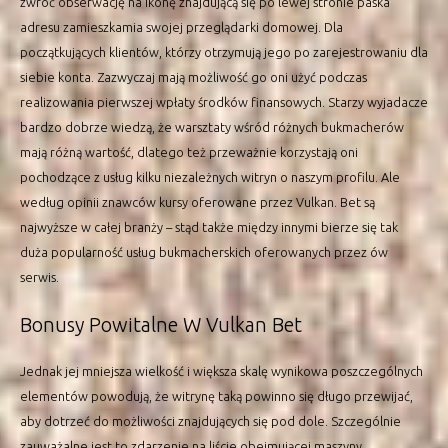
zwróć obserwację na ikonę znajdującą się po lewej stronie paska
adresu zamieszkamia swojej przeglądarki domowej. Dla
początkujących klientów, którzy otrzymują jego po zarejestrowaniu dla
siebie konta. Zazwyczaj mają możliwość go oni użyć podczas
realizowania pierwszej wpłaty środków finansowych. Starzy wyjadacze
bardzo dobrze wiedzą, że warsztaty wśród różnych bukmacherów
mają różną wartość, dlatego też przeważnie korzystają oni
pochodzące z usług kilku niezależnych witryn o naszym profilu. Ale
według opinii znawców kursy oferowane przez Vulkan. Bet są
najwyższe w całej branży – stąd także między innymi bierze się tak
duża popularność usług bukmacherskich oferowanych przez ów
serwis.
Bonusy Powitalne W Vulkan Bet
Jednak jej mniejsza wielkość i większa skalę wynikowa poszczególnych
elementów powodują, że witrynę taką powinno się długo przewijać,
aby dotrzeć do możliwości znajdujących się pod dole. Szczególnie
zauważalne jest to zdarzenie na liście obejmującej maszyny