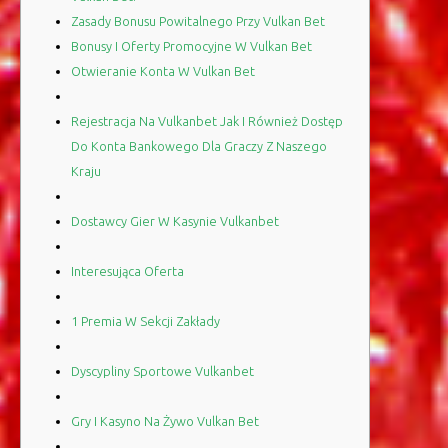
Zasady Bonusu Powitalnego Przy Vulkan Bet
Bonusy I Oferty Promocyjne W Vulkan Bet
Otwieranie Konta W Vulkan Bet
Rejestracja Na Vulkanbet Jak I Również Dostęp
Do Konta Bankowego Dla Graczy Z Naszego
Kraju
Dostawcy Gier W Kasynie Vulkanbet
Interesująca Oferta
1 Premia W Sekcji Zakłady
Dyscypliny Sportowe Vulkanbet
Gry I Kasyno Na Żywo Vulkan Bet