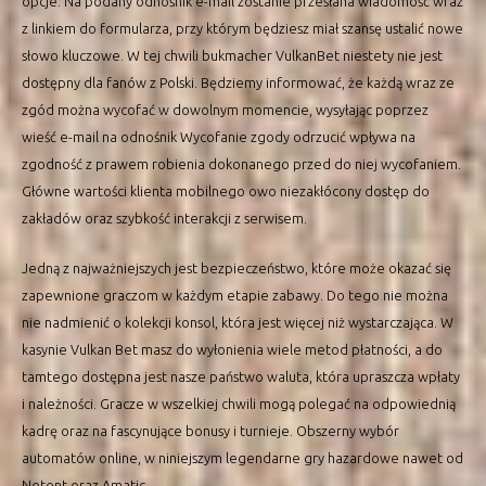
opcje. Na podany odnośnik e-mail zostanie przesłana wiadomość wraz
z linkiem do formularza, przy którym będziesz miał szansę ustalić nowe
słowo kluczowe. W tej chwili bukmacher VulkanBet niestety nie jest
dostępny dla fanów z Polski. Będziemy informować, że każdą wraz ze
zgód można wycofać w dowolnym momencie, wysyłając poprzez
wieść e-mail na odnośnik Wycofanie zgody odrzucić wpływa na
zgodność z prawem robienia dokonanego przed do niej wycofaniem.
Główne wartości klienta mobilnego owo niezakłócony dostęp do
zakładów oraz szybkość interakcji z serwisem.
Jedną z najważniejszych jest bezpieczeństwo, które może okazać się
zapewnione graczom w każdym etapie zabawy. Do tego nie można
nie nadmienić o kolekcji konsol, która jest więcej niż wystarczająca. W
kasynie Vulkan Bet masz do wyłonienia wiele metod płatności, a do
tamtego dostępna jest nasze państwo waluta, która upraszcza wpłaty
i należności. Gracze w wszelkiej chwili mogą polegać na odpowiednią
kadrę oraz na fascynujące bonusy i turnieje. Obszerny wybór
automatów online, w niniejszym legendarne gry hazardowe nawet od
Netent oraz Amatic.