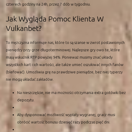
czterech godziny na 24h, przez 7 dób w tygodniu.
Jak Wygląda Pomoc Klienta W
Vulkanbet?
To mężczyzna informuje nas, które to są szanse w zwrot postawionych
pieniędzy przy grze długoterminowej. Najlepsze gry owo te, które
mają wskaźnik RTP powyżej 94%. Ponieważ musimy znać układy
wszystkich kart i ich wartości, ale także umieć oszukiwać innych fanów
(blefować). Umożliwia grę na prawdziwe pieniądze, bez niej typerzy
nie mogą układać zakładów.
Na nieszczęście, nie ma możności otrzymania extra gotówki bez
depozytu.
Aby dysponować możliwość wypłaty wygranej, gracz musi
obrócić wartość bonusu dziesięć razy podczas pięć dni.