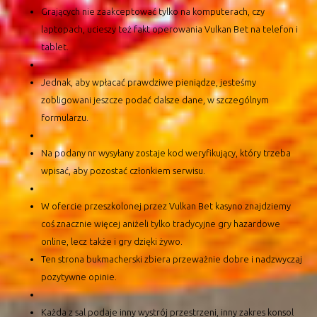
Grających nie zaakceptować tylko na komputerach, czy
laptopach, ucieszy też fakt operowania Vulkan Bet na telefon i
tablet.
Jednak, aby wpłacać prawdziwe pieniądze, jesteśmy
zobligowani jeszcze podać dalsze dane, w szczególnym
formularzu.
Na podany nr wysyłany zostaje kod weryfikujący, który trzeba
wpisać, aby pozostać członkiem serwisu.
W ofercie przeszkolonej przez Vulkan Bet kasyno znajdziemy
coś znacznie więcej aniżeli tylko tradycyjne gry hazardowe
online, lecz także i gry dzięki żywo.
Ten strona bukmacherski zbiera przeważnie dobre i nadzwyczaj
pozytywne opinie.
Każda z sal podaje inny wystrój przestrzeni, inny zakres konsol