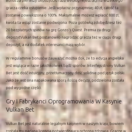
Bonus za pierwszy depozytOd razu według rejestracji na wszelkiego
gracza czeka osłupienie. Jeśli wpłacisz przynajmniej 40 zł, całość ta
zostanie powiększona o 100%. Maksymalnie możesz wpłacić 800 zł,
kwota ta wciąż zostanie podwojona. Poza gotówką zdobędziesz też
20 bezpłatnych spinów na grę Gonzo’s Quest. Premia za drugi
depozytVulkan Bet postanowiło nagrodzić gracza też w ciągu drugi
depozyt, a na dodatek interesanci mają wybór.
W regulaminie bonusów zauważyć można dok, że to edycja angielska
jest wiążąca w razie jakichkolwiek bądź sporów. Interfejs strony Vulkan
Bet jest dość intuicyjny, przetłumaczony dość solidnie pod język polski.
Jako że jest ona napakowana sporą ilością decyzji, podzielona została
pod wygodne części.
Gry I Fabrykanci Oprogramowania W Kasynie
Vulkan Bet
Vulkan Bet jest naturalnie legalnym kasynem w naszym kraju, bowiem
została mu nadana licencja potwierdzająca ochrona zdrowia. Gracze w