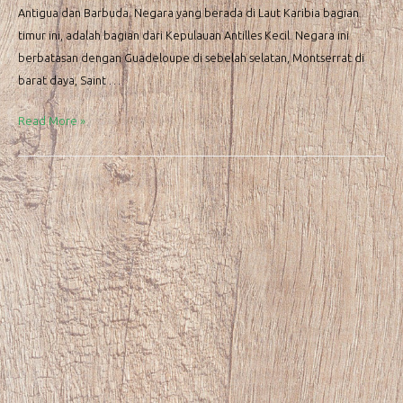
Antigua dan Barbuda. Negara yang berada di Laut Karibia bagian
timur ini, adalah bagian dari Kepulauan Antilles Kecil. Negara ini
berbatasan dengan Guadeloupe di sebelah selatan, Montserrat di
barat daya, Saint …
GOWD
Read More »
Situs
Game
Slot
Online
Terbaik