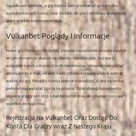
zagadkowe symbole, a grę będzie nam urozmaicać spora liczba
suplementarnych funkcji, inne dodatki do gier i mnóstwo znakomitej
grafy w nieco komiksowym stylu.
Vulkanbet Poglądy I Informacje
Nowe gry – nowości nie tęskni, a kasyno bezustannie poszerza wybór.
W tym momencie ukazuje się okienko rejestracyjne, złożone z
wyłącznie trzech pól oraz trzech checkboxów. Winieneś tam podać
własny adres e-mail, określić hasło zabezpieczające a także wybrać
walutę do gry. Ponadto trzeba jeszcze oświadczyć, iż jest się osobą
pełnoletnią i wyrażać zgodę na przepis. Dział obsługi konsumenta
wspiera graczy non stop o każdej porze dnia jak i również nocy we
wszelkie dni tygodnia.
Rejestracja Na Vulkanbet Oraz Dostęp Do
Konta Dla Graczy Wraz Z Naszego Kraju