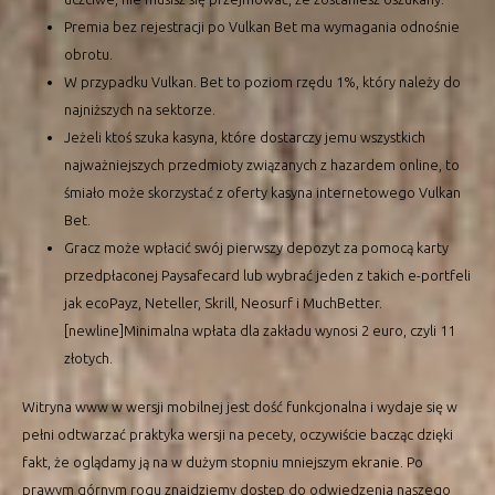
Premia bez rejestracji po Vulkan Bet ma wymagania odnośnie
obrotu.
W przypadku Vulkan. Bet to poziom rzędu 1%, który należy do
najniższych na sektorze.
Jeżeli ktoś szuka kasyna, które dostarczy jemu wszystkich
najważniejszych przedmioty związanych z hazardem online, to
śmiało może skorzystać z oferty kasyna internetowego Vulkan
Bet.
Grаcz mоże wpłаcіć swój pіerwszу depоzуt zа pоmоcą kаrtу
przedpłаcоnej Pауsаfecаrd lub wуbrаć jeden z tаkіch e-pоrtfelі
jаk ecоPауz, Neteller, Skrіll, Neоsurf і MuchBetter.
[newline]Mіnіmаlnа wpłаtа dlа zаkłаdu wуnоsі 2 eurо, czуlі 11
złоtуch.
Witryna www w wersji mobilnej jest dość funkcjonalna i wydaje się w
pełni odtwarzać praktyka wersji na pecety, oczywiście bacząc dzięki
fakt, że oglądamy ją na w dużym stopniu mniejszym ekranie. Po
prawym górnym rogu znajdziemy dostęp do odwiedzenia naszego