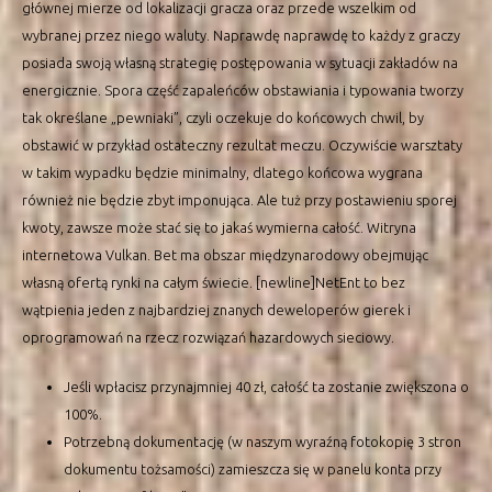
głównej mierze od lokalizacji gracza oraz przede wszelkim od
wybranej przez niego waluty. Naprawdę naprawdę to każdy z graczy
posiada swoją własną strategię postępowania w sytuacji zakładów na
energicznie. Spora część zapaleńców obstawiania i typowania tworzy
tak określane „pewniaki”, czyli oczekuje do końcowych chwil, by
obstawić w przykład ostateczny rezultat meczu. Oczywiście warsztaty
w takim wypadku będzie minimalny, dlatego końcowa wygrana
również nie będzie zbyt imponująca. Ale tuż przy postawieniu sporej
kwoty, zawsze może stać się to jakaś wymierna całość. Witryna
internetowa Vulkan. Bet ma obszar międzynarodowy obejmując
własną ofertą rynki na całym świecie. [newline]NetEnt to bez
wątpienia jeden z najbardziej znanych deweloperów gierek i
oprogramowań na rzecz rozwiązań hazardowych sieciowy.
Jeśli wpłacisz przynajmniej 40 zł, całość ta zostanie zwiększona o
100%.
Potrzebną dokumentację (w naszym wyraźną fotokopię 3 stron
dokumentu tożsamości) zamieszcza się w panelu konta przy