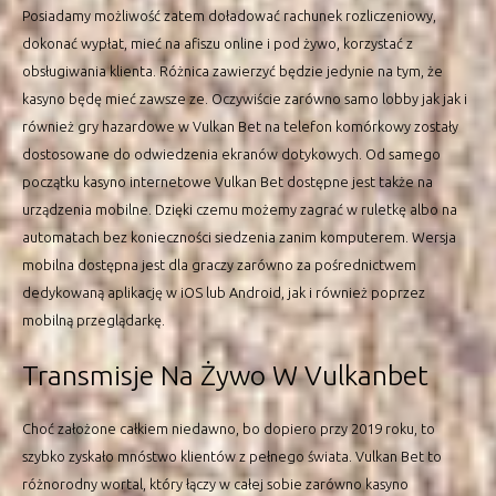
Posiadamy możliwość zatem doładować rachunek rozliczeniowy,
dokonać wypłat, mieć na afiszu online i pod żywo, korzystać z
obsługiwania klienta. Różnica zawierzyć będzie jedynie na tym, że
kasyno będę mieć zawsze ze. Oczywiście zarówno samo lobby jak jak i
również gry hazardowe w Vulkan Bet na telefon komórkowy zostały
dostosowane do odwiedzenia ekranów dotykowych. Od samego
początku kasyno internetowe Vulkan Bet dostępne jest także na
urządzenia mobilne. Dzięki czemu możemy zagrać w ruletkę albo na
automatach bez konieczności siedzenia zanim komputerem. Wersja
mobilna dostępna jest dla graczy zarówno za pośrednictwem
dedykowaną aplikację w iOS lub Android, jak i również poprzez
mobilną przeglądarkę.
Transmisje Na Żywo W Vulkanbet
Choć założone całkiem niedawno, bo dopiero przy 2019 roku, to
szybko zyskało mnóstwo klientów z pełnego świata. Vulkan Bet to
różnorodny wortal, który łączy w całej sobie zarówno kasyno