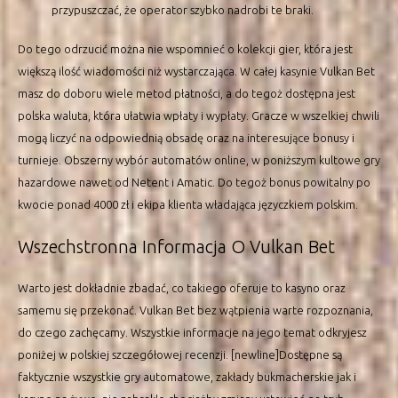
przypuszczać, że operator szybko nadrobi te braki.
Do tego odrzucić można nie wspomnieć o kolekcji gier, która jest
większą ilość wiadomości niż wystarczająca. W całej kasynie Vulkan Bet
masz do doboru wiele metod płatności, a do tegoż dostępna jest
polska waluta, która ułatwia wpłaty i wypłaty. Gracze w wszelkiej chwili
mogą liczyć na odpowiednią obsadę oraz na interesujące bonusy i
turnieje. Obszerny wybór automatów online, w poniższym kultowe gry
hazardowe nawet od Netent i Amatic. Do tegoż bonus powitalny po
kwocie ponad 4000 zł i ekipa klienta władająca języczkiem polskim.
Wszechstronna Informacja O Vulkan Bet
Warto jest dokładnie zbadać, co takiego oferuje to kasyno oraz
samemu się przekonać. Vulkan Bet bez wątpienia warte rozpoznania,
do czego zachęcamy. Wszystkie informacje na jego temat odkryjesz
poniżej w polskiej szczegółowej recenzji. [newline]Dostępne są
faktycznie wszystkie gry automatowe, zakłady bukmacherskie jak i