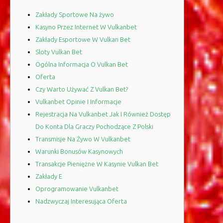
Zakłady Sportowe Na żywo
Kasyno Przez Internet W Vulkanbet
Zakłady Esportowe W Vulkan Bet
Sloty Vulkan Bet
Ogólna Informacja O Vulkan Bet
Oferta
Czy Warto Używać Z Vulkan Bet?
Vulkanbet Opinie I Informacje
Rejestracja Na Vulkanbet Jak I Również Dostęp
Do Konta Dla Graczy Pochodzące Z Polski
Transmisje Na Żywo W Vulkanbet
Warunki Bonusów Kasynowych
Transakcje Pieniężne W Kasynie Vulkan Bet
Zakłady E
Oprogramowanie Vulkanbet
Nadzwyczaj Interesująca Oferta