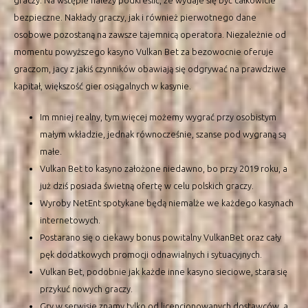
bezpieczne. Nakłady graczy, jak i również pierwotnego dane
osobowe pozostaną na zawsze tajemnicą operatora. Niezależnie od
momentu powyższego kasyno Vulkan Bet za bezowocnie oferuje
graczom, jacy z jakiś czynników obawiają się odgrywać na prawdziwe
kapitał, większość gier osiągalnych w kasynie.
Im mniej realny, tym więcej możemy wygrać przy osobistym
małym wkładzie, jednak równocześnie, szanse pod wygraną są
małe.
Vulkan Bet to kasyno założone niedawno, bo przy 2019 roku, a
już dziś posiada świetną ofertę w celu polskich graczy.
Wyroby NetEnt spotykane będą niemalże we każdego kasynach
internetowych.
Postarano się o ciekawy bonus powitalny VulkanBet oraz cały
pęk dodatkowych promocji odnawialnych i sytuacyjnych.
Vulkan Bet, podobnie jak każde inne kasyno sieciowe, stara się
przykuć nowych graczy.
Gry w serwisie znamy tylko od licencjonowanych dostawców, a