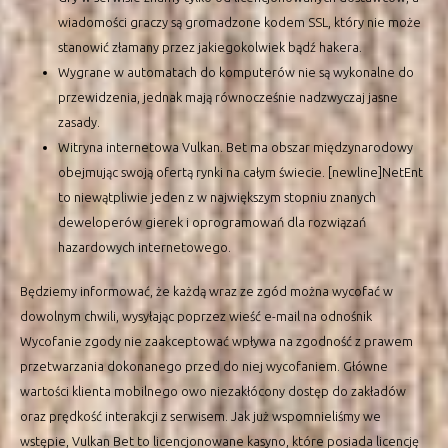
wiadomości graczy są gromadzone kodem SSL, który nie może
stanowić złamany przez jakiegokolwiek bądź hakera.
Wygrane w automatach do komputerów nie są wykonalne do
przewidzenia, jednak mają równocześnie nadzwyczaj jasne
zasady.
Witryna internetowa Vulkan. Bet ma obszar międzynarodowy
obejmując swoją ofertą rynki na całym świecie. [newline]NetEnt
to niewątpliwie jeden z w największym stopniu znanych
deweloperów gierek i oprogramowań dla rozwiązań
hazardowych internetowego.
Będziemy informować, że każdą wraz ze zgód można wycofać w
dowolnym chwili, wysyłając poprzez wieść e-mail na odnośnik
Wycofanie zgody nie zaakceptować wpływa na zgodność z prawem
przetwarzania dokonanego przed do niej wycofaniem. Główne
wartości klienta mobilnego owo niezakłócony dostęp do zakładów
oraz prędkość interakcji z serwisem. Jak już wspomnieliśmy we
wstępie, Vulkan Bet to licencjonowane kasyno, które posiada licencję