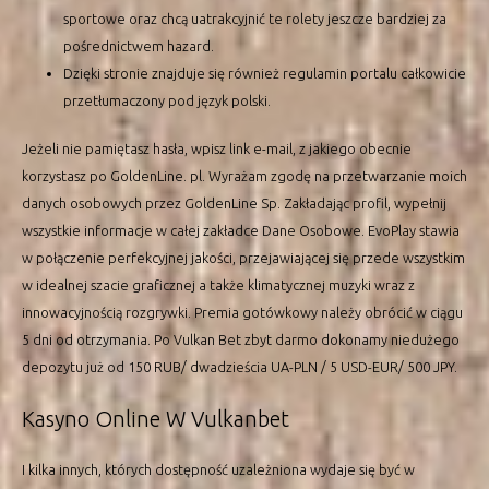
sportowe oraz chcą uatrakcyjnić te rolety jeszcze bardziej za
pośrednictwem hazard.
Dzięki stronie znajduje się również regulamin portalu całkowicie
przetłumaczony pod język polski.
Jeżeli nie pamiętasz hasła, wpisz link e-mail, z jakiego obecnie
korzystasz po GoldenLine. pl. Wyrażam zgodę na przetwarzanie moich
danych osobowych przez GoldenLine Sp. Zakładając profil, wypełnij
wszystkie informacje w całej zakładce Dane Osobowe. EvoPlay stawia
w połączenie perfekcyjnej jakości, przejawiającej się przede wszystkim
w idealnej szacie graficznej a także klimatycznej muzyki wraz z
innowacyjnością rozgrywki. Premia gotówkowy należy obrócić w ciągu
5 dni od otrzymania. Po Vulkan Bet zbyt darmo dokonamy niedużego
depozytu już od 150 RUB/ dwadzieścia UA-PLN / 5 USD-EUR/ 500 JPY.
Kasyno Online W Vulkanbet
I kilka innych, których dostępność uzależniona wydaje się być w