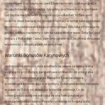
internetowe oraz kasyno na żywo z bukmacherem, u jakiego gracze
mogą obstawiać najróżniejsze dyscypliny sportowe oraz e-sportowe.
Lub będzie kiedykolwiek dostępna opcja vulkanbet 50 free spins
code? W chwili bieżącej nie istnieje informacji w temat takiego bonusu
za pomocą zastosowania kodu promocyjnego. Gdy taka informacja się
pojawi, od razu napiszemy o tym na naszej stronie www. Żeby być pod
bieżąco z VulkanBet Casino, zalecamy zatwierdzić, że chcesz dostawać
wiadomości o aktualizacjach na swój email.
Warunki Bonusów Kasynowych
Jednocześnie mniejsza cena przekłada się jawnie na niższą realną
wygraną co przy dłuższej perspektywie przewodzi do przegrania
depozytu i bankructwa gracza. Pieniądze typerów pożera
przerośnięta administracja oraz politycy. Dokonanie wpłaty depozytu
w czasie do 5 dób od akceptacji kryteriów promocji. Co do
odwiedzenia zasady nie odróżnia się ona funkcjonalnie do
przeglądarkowego kasyna. Posiada coś więcej niż bogatą szatę