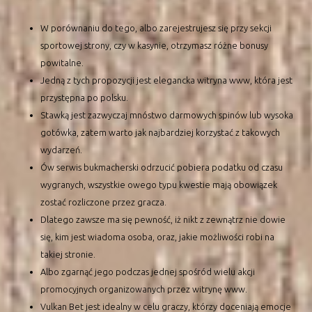
W porównaniu do tego, albo zarejestrujesz się przy sekcji
sportowej strony, czy w kasynie, otrzymasz różne bonusy
powitalne.
Jedną z tych propozycji jest elegancka witryna www, która jest
przystępna po polsku.
Stawką jest zazwyczaj mnóstwo darmowych spinów lub wysoka
gotówka, zatem warto jak najbardziej korzystać z takowych
wydarzeń.
Ów serwis bukmacherski odrzucić pobiera podatku od czasu
wygranych, wszystkie owego typu kwestie mają obowiązek
zostać rozliczone przez gracza.
Dlatego zawsze ma się pewność, iż nikt z zewnątrz nie dowie
się, kim jest wiadoma osoba, oraz, jakie możliwości robi na
takiej stronie.
Albo zgarnąć jego podczas jednej spośród wielu akcji
promocyjnych organizowanych przez witrynę www.
Vulkan Bet jest idealny w celu graczy, którzy doceniają emocje