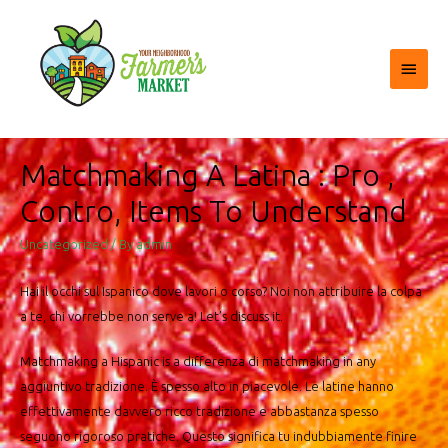
Main
Menu
Matchmaking A Latina : Pro ,
Contro, Items To Understand
Uncategorized
/ By
admin
Hai il occhi sul Ispanico dove lavori o corso? Noi non attribuire la colpa
a te, chi vorrebbe non serve a! Let’s discuss it.
Matchmaking a Hispanic is a differenza di matchmaking in any
aggiuntivo tradizione. È spesso alto in piacevole. Le latine hanno
effettivamente davvero ricco tradizione e abbastanza spesso
seguono rigoroso pratiche. Questo significa tu indubbiamente finire