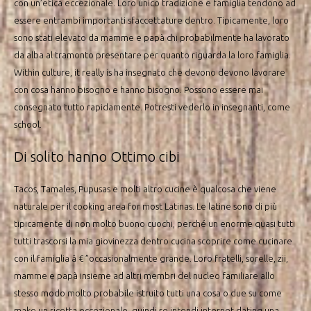
con un’etica eccezionale. Loro unico tradizione e famiglia tendono ad
essere entrambi importanti sfaccettature dentro. Tipicamente, loro
sono stati elevato da mamme e papà chi probabilmente ha lavorato
da alba al tramonto presentare per quanto riguarda la loro famiglia.
Within culture, it really is ha insegnato che devono devono lavorare
con cosa hanno bisogno e hanno bisogno. Possono essere mai
consegnato tutto rapidamente. Potresti vederlo in insegnanti, come
school.
Di solito hanno Ottimo cibi
Tacos, Tamales, Pupusas e molti altro cucine è qualcosa che viene
naturale per il cooking area for most Latinas. Le latine sono di più
tipicamente di non molto buono cuochi, perché un enorme quasi tutti
tutti trascorsi la mia giovinezza dentro cucina scoprire come cucinare
con il famiglia â € ”occasionalmente grande. Loro fratelli, sorelle, zii,
mamme e papà insieme ad altri membri del nucleo familiare allo
stesso modo molto probabile istruito tutti una cosa o due su come
make un ricetta eccezionale, quindi se intendi internet dating una