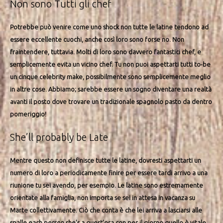
Non sono Tutti gli chef
Potrebbe può venire come uno shock non tutte le latine tendono ad
essere eccellente cuochi, anche così loro sono forse no. Non
fraintendere, tuttavia. Molti di loro sono davvero fantastici chef, e
semplicemente evita un vicino chef. Tu non puoi aspettarti tutti to-be
un cinque celebrity make, possibilmente sono semplicemente meglio
in altre cose. Abbiamo; sarebbe essere un sogno diventare una realtà
avanti il posto dove trovare un tradizionale spagnolo pasto da dentro
pomeriggio!
She’ll probably be Late
Mentre questo non definisce tutte le latine, dovresti aspettarti un
numero di loro a periodicamente finire per essere tardi arrivo a una
riunione tu sei avendo, per esempio. Le latine sono estremamente
orientate alla famiglia, non importa se sei in attesa in vacanza su
Marte collettivamente. Ciò che conta è che lei arriva a lasciarsi alle
spalle each person she’s a quest’ora con per il giorno quello è vitale