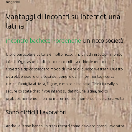
negativi.
Vantaggi di Incontri su Internet una
latina
incontro bacheca Pordenone
Un ricco società
Il loro particolare cultura è molto ricco; il i più ricchi in tutto il mondo,
infatti. Ogni aspetto di il loro unico cultura richiede molto di più
rispetto a tipico standard modo di vivere di questo western. Questo
potrebbe essere una cosa del genere da in movimento, ricerca,
cucina, famiglia attività, fughe, e molte altre cose. Think it really is
secure to state that if you intend su dating una latina, molto
probabilmente non non ho mai un noioso momento ancora una volta.
Sono difficili Lavoratori
Anche le latine hanno un track record come davvero grandi lavoratori