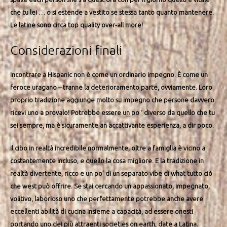
che tu lei … o si estende a vestito se stessa tanto quanto mantenere.
Le latine sono circa top quality over-all more!
Considerazioni finali
Incontrare a Hispanic non è come un ordinario impegno. È come un
feroce uragano – tranne la deterioramento parte, ovviamente. Loro
proprio tradizione aggiunge molto su impegno che persone davvero
ricevi uno a provalo! Potrebbe essere un po ‘ diverso da quello che tu
sei sempre, ma è sicuramente an accattivante esperienza, a dir poco.
Il cibo in realtà incredibile normalmente, oltre a famiglia è vicino a
costantemente incluso, e quello la cosa migliore. E la tradizione in
realtà divertente, ricco e un po’ di un separato vibe di what tutto ciò
che west può offrire. Se stai cercando un appassionato, impegnato,
volitivo, laborioso uno che perfettamente potrebbe anche avere
eccellenti abilità di cucina insieme a capacità, ad essere onesti
portando uno dei più attraenti societies on earth, date a Latina.