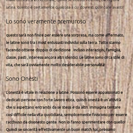
latina, questo è certamente qualcosa a cui dovresti guardare avanti!
Lo sono veramente premuroso
questo sarà non finire per essere una sorpresa, ma come affermato,
le latine sono tra i most entusiasti individui sulla terra. Tutto stanno
facendo ottiene doppio di dedizione . Incluso interazioni, famiglia,
classe, pasti , interessi ancora altri identici. Le latine sono circa stile di
vita, che sarà ovviamente molto desiderabile personalità!
Sono Onesti
L’onestà è vitale in relazione a latine. Possono essere appassionati e
dedicati persone con forte lavoro etica, quindi onestà è un’attività
che si aspettano entrambi da se stessi e da altri. Immagina tentare
così difficile nella vita quotidiana, semplicemente finiscono per essere
racchiuso da disonesto gente. Non lo fanno sperimentare con quello!
Quindi se sincerità effettivamente un buon match hai, prossimo