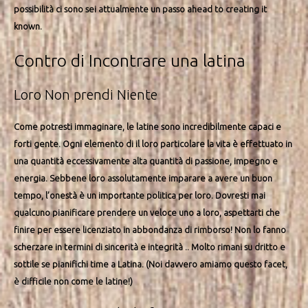
possibilità ci sono sei attualmente un passo ahead to creating it
known.
Contro di Incontrare una latina
Loro Non prendi Niente
Come potresti immaginare, le latine sono incredibilmente capaci e
forti gente. Ogni elemento di il loro particolare la vita è effettuato in
una quantità eccessivamente alta quantità di passione, impegno e
energia. Sebbene loro assolutamente imparare a avere un buon
tempo, l’onestà è un importante politica per loro. Dovresti mai
qualcuno pianificare prendere un veloce uno a loro, aspettarti che
finire per essere licenziato in abbondanza di rimborso! Non lo fanno
scherzare in termini di sincerità e integrità .. Molto rimani su dritto e
sottile se pianifichi time a Latina. (Noi davvero amiamo questo facet,
è difficile non come le latine!)