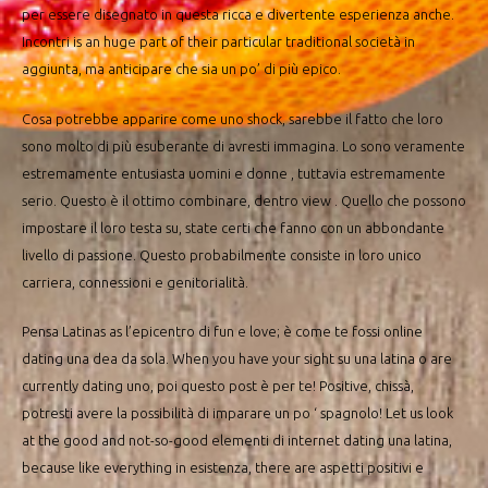
per essere disegnato in questa ricca e divertente esperienza anche.
Incontri is an huge part of their particular traditional società in
aggiunta, ma anticipare che sia un po’ di più epico.
Cosa potrebbe apparire come uno shock, sarebbe il fatto che loro
sono molto di più esuberante di avresti immagina. Lo sono veramente
estremamente entusiasta uomini e donne , tuttavia estremamente
serio. Questo è il ottimo combinare, dentro view . Quello che possono
impostare il loro testa su, state certi che fanno con un abbondante
livello di passione. Questo probabilmente consiste in loro unico
carriera, connessioni e genitorialità.
Pensa Latinas as l’epicentro di fun e love; è come te fossi online
dating una dea da sola. When you have your sight su una latina o are
currently dating uno, poi questo post è per te! Positive, chissà,
potresti avere la possibilità di imparare un po ‘ spagnolo! Let us look
at the good and not-so-good elementi di internet dating una latina,
because like everything in esistenza, there are aspetti positivi e