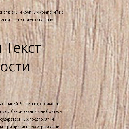
нег в акции крупных компаний на
тиции — это покупка ценных
 Текст
ности
х знаний. В-третьих, стоимость
имой базой знаний и не боитесь
осударственных предприятий,
ы. При правильном управлении