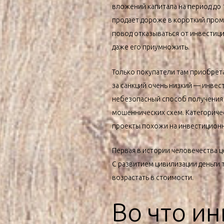
вложений капитала на период до 1
продает дороже в короткий проме
повод отказываться от инвестици
даже его приумножить.
Только покупатели там приобрета
за санкций очень низкий — инвес
небезопасный способ получения
мошеннических схем. Категориче
проекты похожи на инвестиционны
Первая в истории человечества ц
С развитием цивилизации деньги 
возрастать в стоимости.
Во что и