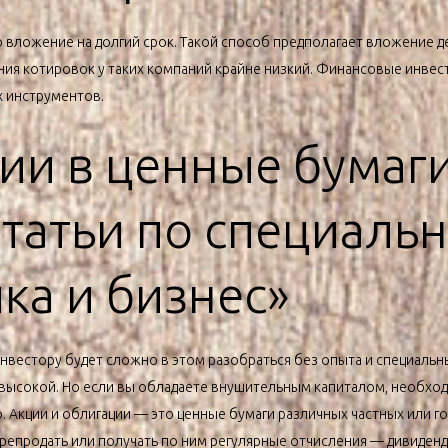
вложение на долгий срок. Такой способ предполагает вложение де
ения котировок у таких компаний крайне низкий. Финансовые инвес
 инструментов.
ии в ценные бумаги
статьи по специаль
ка и бизнес»
вестору будет сложно в этом разобраться без опыта и специальны
 высокой. Но если вы обладаете внушительным капиталом, необход
 Акции и облигации — это ценные бумаги различных частных или г
епродать или получать по ним регулярные отчисления — дивиденд