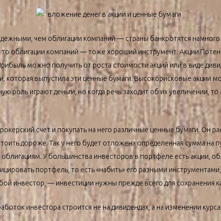
адёжными, чем облигации компаний — страны банкротятся намного 
 то облигации компаний — тоже хороший инструмент. Акции.Потен
Прибыль можно получить от роста стоимости акций или в виде див
и, которая выпустила эти ценные бумаги. Высокорисковые акции мо
ую роль играют деньги, но когда речь заходит об их увеличении, то
окерский счет и покупать на него различные ценные бумаги. Он рас
тоить дороже. Так у него будет отложена определенная сумма на 
и облигациям. У большинства инвесторов в портфеле есть акции, о
фицировать портфель, то есть «набить» его разными инструментами,
бой инвестор, — инвестиции нужны прежде всего для сохранения к
аботок инвестора строится не на дивидендах, а на изменении курса