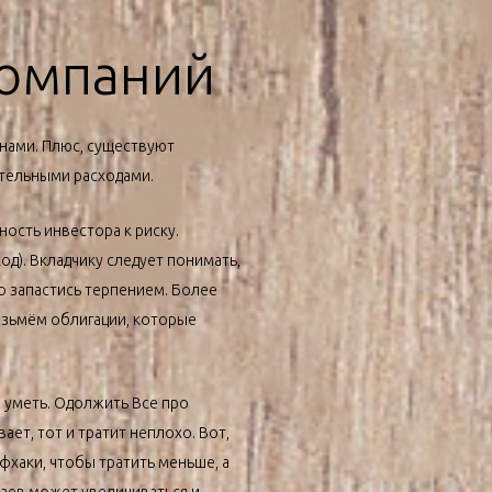
компаний
инами. Плюс, существуют
ительными расходами.
ость инвестора к риску.
д). Вкладчику следует понимать,
о запастись терпением. Более
озьмём облигации, которые
о уметь. Одолжить Все про
ает, тот и тратит неплохо. Вот,
фхаки, чтобы тратить меньше, а