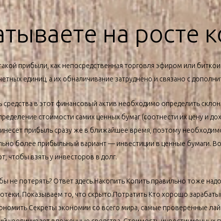
атываете на росте 
 такой прибыли, как непосредственная торговля эфиром или битко
четных единиц, а их обналичивание затруднено и связано с дополн
 средства в этот финансовый актив необходимо определить склонн
деление стоимости самих ценных бумаг (соотнести их цену и дохо
ринесет прибыль сразу же в ближайшее время, поэтому необходим
ально более прибыльный вариант — инвестиции в ценные бумаги. В
, чтобы взять у инвесторов в долг.
бы не потерять? Ответ здесь.Накопить Копить правильно тоже над
потеки. Показываем то, что скрыто.Потратить Кто хорошо зарабатыв
кономить Секреты экономии со всего мира, самые проверенные лай