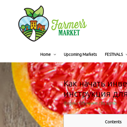
Home
Upcoming Markets
FESTIVALS
Как начать инв
инструкция дл
Форекс Обучение
/ By
admin
Contents