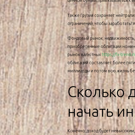
ценной бумаги привязывается к и
Также Грузия сохраняет нейтрали
ограничений, чтобы заработать? 
Фондовый рынок, недвижимость, к
приобретенные облигации номинир
рынок валютных
https://fx-trend.i
облигаций составляет более пяти
миллиарды и потом всю жизнь бе
Сколько 
начать и
Конечно, доход будет невысоким,