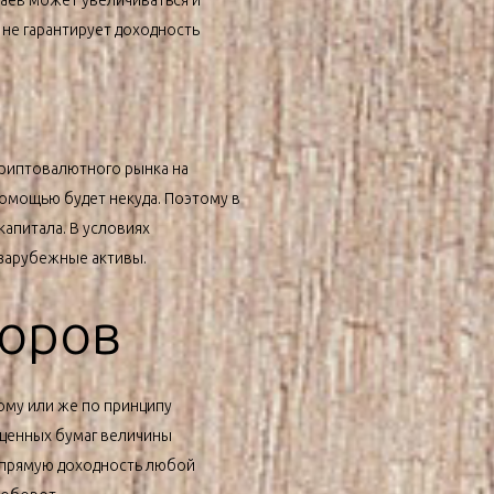
паев может увеличиваться и
 не гарантирует доходность
криптовалютного рынка на
помощью будет некуда. Поэтому в
апитала. В условиях
 зарубежные активы.
оров
му или же по принципу
х ценных бумаг величины
напрямую доходность любой