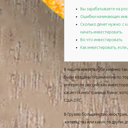
Вы зарабатываете на ро
Ошибки начинающих инв
Сколько денег нужно: с 
начать инвестировать
Во что инвестировать
Как инвестировать, если
В нашем инвестклубе именно така
были введены ограничения по то
интересов российских инвесторов
касается иностранных бумаг, кот
США DTC.
В Грузию большинство иностранце
жительства или каких-то других 