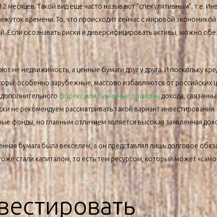
2 месяцев. Такой вид еще часто называют “спекулятивным”, т.е. Ин
жуток времени. То, что происходит сейчас с мировой экономикой и
й. Если осознавать риски и диверсифицировать активы, можно обе
ют не недвижимость, а ценные бумаги друг у друга. И поскольку кр
торы, особенно зарубежные, массово избавляются от российских ц
 дополнительного
форекс или бинарные опционы
дохода, связанны
ски не рекомендуем рассматривать такой вариант инвестирования.
е фонды, но главным отличием является высокая заявленная доход
енная бумага была векселем, а он представлял лишь долговое обя
тоже стали капиталом, то есть тем ресурсом, который может «само
нвестировать