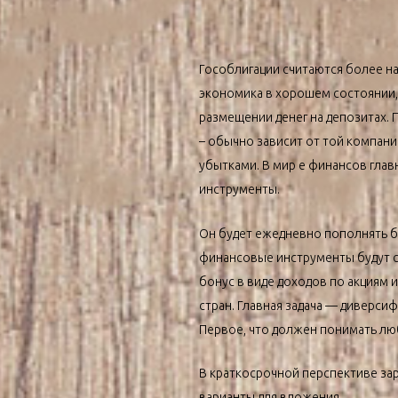
Гособлигации считаются более н
экономика в хорошем состоянии,
размещении денег на депозитах. 
– обычно зависит от той компани
убытками. В мир е финансов главн
инструменты.
Он будет ежедневно пополнять бр
финансовые инструменты будут с
бонус в виде доходов по акциям 
стран. Главная задача — диверси
Первое, что должен понимать лю
В краткосрочной перспективе зар
варианты для вложения.