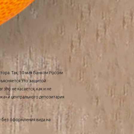
ора. Так, 30 мая Банком России
бъясняется это защитой
это не касается, как и не
ка» и центрального депозитария
у без оформления вида на