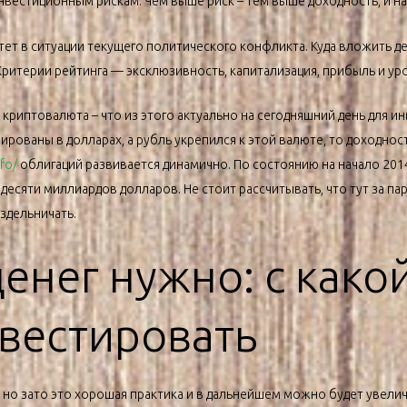
нвестиционным рискам. Чем выше риск – тем выше доходность, и н
тет в ситуации текущего политического конфликта. Куда вложить де
Критерии рейтинга — эксклюзивность, капитализация, прибыль и ур
риптовалюта – что из этого актуально на сегодняшний день для инв
ованы в долларах, а рубль укрепился к этой валюте, то доходност
nfo/
облигаций развивается динамично. По состоянию на начало 201
десяти миллиардов долларов. Не стоит рассчитывать, что тут за па
здельничать.
денег нужно: с как
нвестировать
 но зато это хорошая практика и в дальнейшем можно будет увелич