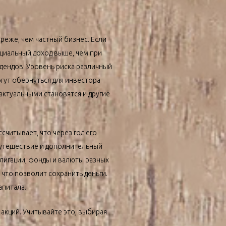
реже, чем частный бизнес. Если
циальный доход выше, чем при
идендов. Уровень риска различный
гут обернуться для инвестора
 актуальными становятся и другие
считывает, что через год его
путешествие и дополнительный
блигации, фонды и валюты разных
 что позволит сохранить деньги.
апитала.
 акций. Учитывайте это, выбирая