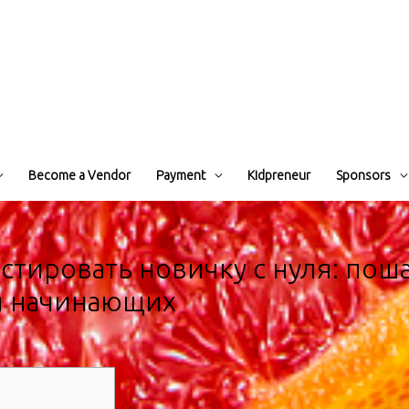
Become a Vendor
Payment
Kidpreneur
Sponsors
естировать новичку с нуля: пош
я начинающих