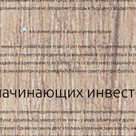
кций увеличивает вложенные средства. Стоимость инвестиционных 
ирования в прошлом не определяют доходы в будущем, государство
минимуме усилий. Кроме этого, стоит помнить, что деятельность 
ируется. В случае потери денег из-за мошенников — обратиться за 
дывать в криптовалюту не более 10 % от всего инвестиционного к
 своим клиентам и участникам клуба мы не советуем приобретать
ачинающих инвест
ован по совершенно разным принципам –региональному,отраслево
умаг, казалось бы, зависит от их типа – у акций, облигаций и други
елению. Однако на самом деле это лишь косвенная зависимость, 