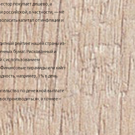
вестор покупает дешево, а
 российской, в частности, — не
зопасить капитал от инфляции и
едитный рейтинг нашей страны из-
енных бумаг. Рискованный и
й с использованием
 Финансовые пирамиды или хайп-
ность, например, 1% в день.
зательство по денежной выплате.
воспроизводиться», а точнее –