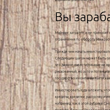
Вы зараб
Майнинг затратен, и не приносит
ограничения по обороту этих рас
Прежде чем начать инвестировать
Следующим шагом может быть опре
что данное инвестирование не п
рискованный, но зато и потенци
государство и компании выпускают
Инвестировать Куда вложить, что
кредиты, кредитки, рассрочку и и
например, как в этой рубрике.Сэ