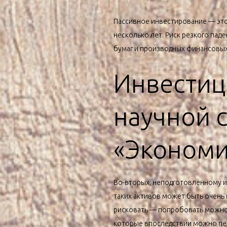
Пассивное инвестирование — это 
несколько лет. Риск резкого пад
бумаг и производных финансовых
Инвестиц
научной 
«Экономи
Во-вторых, неподготовленному ин
таких активов может быть очень
рисковать — попробовать можно.
которые впоследствии можно пер