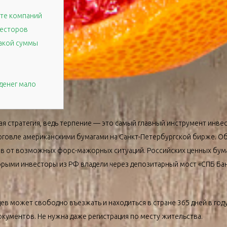
сте компаний
есторов
какой суммы
 денег мало
я стратегия, ведь терпение — это самый главный инструмент инвест
рговле американскими бумагами на Санкт-Петербургской бирже. О
 от возможных форс-мажорных ситуаций. Российских ценных бумаг 
орыми инвесторы из РФ владели через депозитарный мост «СПБ Бан
в может свободно въезжать и находиться в стране 365 дней в год
документов. Не нужна даже регистрация по месту жительства.