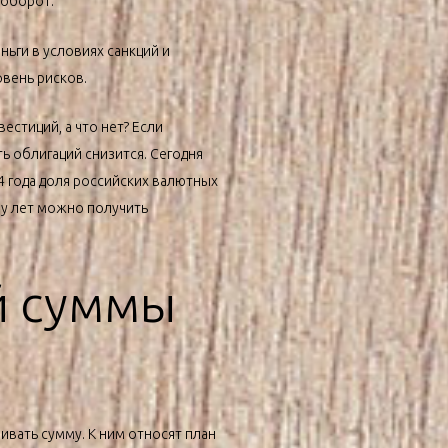
аоборот.
ньги в условиях санкций и
овень рисков.
естиций, а что нет? Если
ь облигаций снизится. Сегодня
4 года доля российских валютных
ру лет можно получить
ой суммы
ивать сумму. К ним относят план